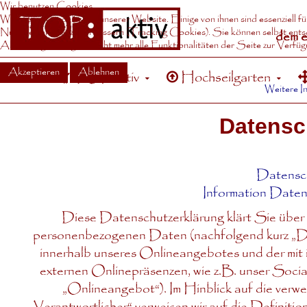
Wir benutzen Cookies
Wir nutzen Cookies auf unserer Website. Einige von ihnen sind essenziell f
Nutzererfahrung zu verbessern (Tracking Cookies). Sie können selbst ents
dem e
Ablehnung womöglich nicht mehr alle Funktionalitäten der Seite zur Verfüg
Akzeptieren
Ablehnen
TOP:aktiv
Hochseilgarten
Weitere I
Datensc
Datensc
Information Date
Diese Datenschutzerklärung klärt Sie über
personenbezogenen Daten (nachfolgend kurz „Da
innerhalb unseres Onlineangebotes und der mit
externen Onlinepräsenzen, wie z.B. unser Socia
„Onlineangebot“). Im Hinblick auf die verwe
„Verantwortlicher“ verweisen wir auf die Defin