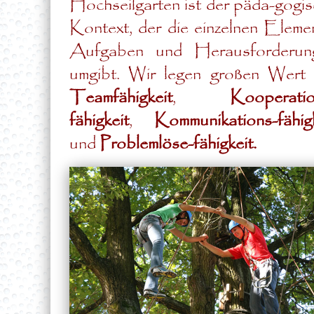
Hochseilgarten ist der päda-gogi
Kontext, der die einzelnen Eleme
Aufgaben und Herausforderun
umgibt. Wir legen großen Wert 
Teamfähigkeit
,
Kooperatio
fähigkeit
,
Kommunikations-fähig
und
Problemlöse-fähigkeit.