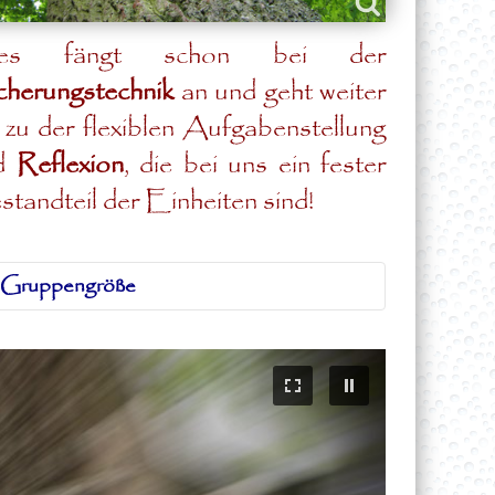
es fängt schon bei der
cherungstechnik
an und geht weiter
 zu der flexiblen Aufgabenstellung
d
Reflexion
, die bei uns ein fester
tandteil der Einheiten sind!
Gruppengröße
Die ideale Gruppengröße liegt bei 6-8
Teilnehmenden, bei mehr als 12
Personen wird es sehr leicht
unübersichtlich und die Konzentration
der Gruppe lässt sehr schnell stark