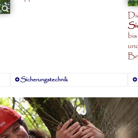
Di
Si
bis
un
Bes
Sicherungstechnik
Bei uns wird ausschließlich mittels
Toprope gesichert
(keine
ine
Selbstsicherung wie in kommerziellen
s
Hochseilgärten!!!) Dadurch sind die
Teilnehmenden auf ihre