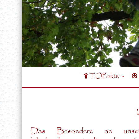
TOP:aktiv
U
Das Besondere an unse