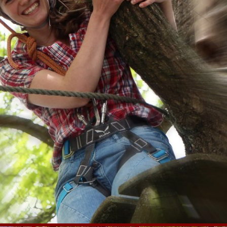
Sicherungspartner angewiesen, muss
diesem vertrauen und mit ihm reden. Die
Teilnehmenden werden ausführlich in
die Sicherungstechniken eingewiesen,
e
so dass eine gegenseitige Sicherung
möglich wird.
Die Sicherung erfolgt per Smart
in
Kombination mit einem
Belay-Master-
Karabiner
beim Sichernden und einer
direkten Einbindung mittels doppeltem
ie
Achterknoten am Kletternden. Die
ls
Teilnehmenden lernen verschiedene
ch
Knoten und Sicherungstechniken,
en
bevor es in die Höhe geht.
Im Rahmen der Teamerfahrung bieten
wir die Möglichkeit der