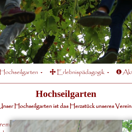
Hochseilgarten
Erlebnispädagogik
Akt
Hochseilgarten
nser Hochseilgarten ist das Herzstück unseres Verein
rem