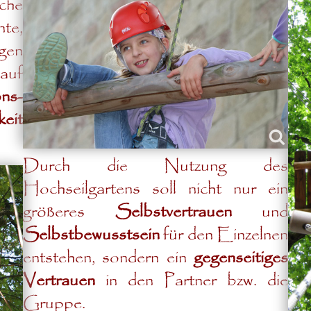
sche
nte,
gen
auf
ns-
keit
Durch die Nutzung des
Hochseilgartens soll nicht nur ein
größeres
Selbstvertrauen
und
Selbstbewusstsein
für den Einzelnen
entstehen, sondern ein
gegenseitiges
Vertrauen
in den Partner bzw. die
Gruppe.