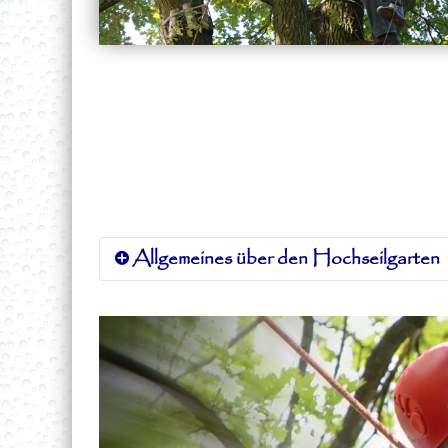
Allgemeines über den Hochseilgarten
Der Hochseilgarten wurde im Jahr
2007 / 2008 gebaut. Auf den ersten
Blick nimmt unser Hochseilgarten ke
großen Ausmaße an - so spielt sich da
Meiste zwischen fünf Bäumen ab.