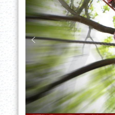
Jedoch lassen sich die einzelnen
Aufgaben individuell auf die Gruppe
bzw. einzelnen Teilnehmenden
anpassen, so dass bei einer
Gruppengröße von 10 Personen ohn
weiteres ein ganzer Tag wie im Flug
vergeht - ohne dass alle Elemente
ausgeschöpft wurden und es somit
noch viele Möglichkeiten für weitere
Termine gibt.
Zudem können als Einstieg - um d
Gruppe kennenzulernen - oder a
Vorbereitung auf die Höhe au
Elemente aus dem Erlebnisgart
genutzt werden.