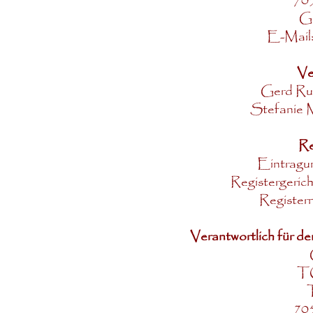
705
G
E-Mail
Ve
Gerd Ruo
Stefanie M
Re
Eintragun
Registergerich
Register
Verantwortlich für d
TO
T
705